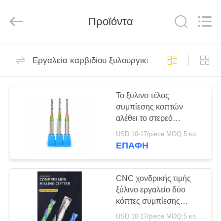
Technology
Co.,Ltd..
All
Προϊόντα
Rights
Reserved.
Developed
by
ECER
ΣΠΊΤΙ
25
Εργαλεία καρβιδίου ξυλουργικής
Εργαλεία καρβιδίου
ΠΡΟΪΌΝΤΑ
ξυλουργικής
Το ξύλινο τέλος
συμπίεσης κοπτών
ΠΕΡΊΠΟΥ
αλέθει το στερεό
ΕΜΕΊΣ
καρβίδιο πάνω-κάτω το
USD 10-17/piece MOQ:5 κομμάτια
επίστρωμα ουράνιων
ΕΠΑΦΉ
τόξων DLC
10
ΓΎΡΟΣ
CNC ένθετα
ΕΡΓΟΣΤΑΣΊΩΝ
CNC χονδρικής τιμής
ξύλινο εργαλείο δύο
καρβιδίου
κόπτες συμπίεσης
ΠΟΙΟΤΙΚΌΣ
φλαούτων με το νανο
USD 10-17/piece MOQ:5 κομμάτια