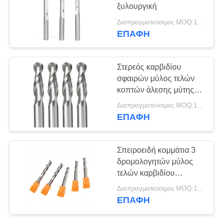
SITEMAP
ξυλουργική
Διαπραγματεύσιμος MOQ:10 κομμάτια
ΠΟΛΙΤΙΚΉ
ΕΠΑΦΉ
28
ΑΠΟΡΡΉΤΟΥ
Χωρισμός και
Στερεός καρβιδίου
αυλάκωση των
σφαιρών μύλος τελών
κοπτών άλεσης μύτης
ενθέτων
σπειροειδής για την
Διαπραγματεύσιμος MOQ:10 κομμάτια
ξυλουργική
ΕΠΑΦΉ
17
Σπειροειδή κομμάτια 3
Ένθετα καρβιδίου
δρομολογητών μύλος
τελών καρβιδίου
για το αργίλιο
φλαούτων με τη γρήγορη
Διαπραγματεύσιμος MOQ:10 κομμάτια
αφαίρεση τσιπ
ΕΠΑΦΉ