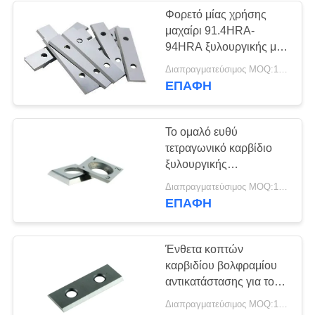
Φορετό μίας χρήσης
μαχαίρι 91.4HRA-
22
94HRA ξυλουργικής με
Καρβίδιο που περνά
το μακράς διαρκείας
Διαπραγματεύσιμος MOQ:100pcs
χρόνο
ΕΠΑΦΉ
κλωστή στα ένθετα
Το ομαλό ευθύ
τετραγωνικό καρβίδιο
ξυλουργικής
παρεμβάλλει το
22
Διαπραγματεύσιμος MOQ:100pcs
καταχωρήσιμο
ΕΠΑΦΉ
Ένθετα τρυπανιών
πιστοποιητικό του ISO
9001
του U
Ένθετα κοπτών
καρβιδίου βολφραμίου
αντικατάστασης για το
σπειροειδές ελικοειδές
Διαπραγματεύσιμος MOQ:100pcs
κεφάλι μηχανών