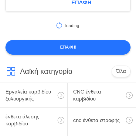
ΕΠΑΦΉ
πλανίσματος
6
ξυλουργικής
Ένθετα
loading...
κεραμομετάλλων
ΕΠΑΦΉ!
Λαϊκή κατηγορία
Όλα
22
Στερεός μύλος
Εργαλεία καρβιδίου
CNC ένθετα
τελών καρβιδίου
ξυλουργικής
καρβιδίου
ένθετα άλεσης
cnc ένθετα στροφής
καρβιδίου